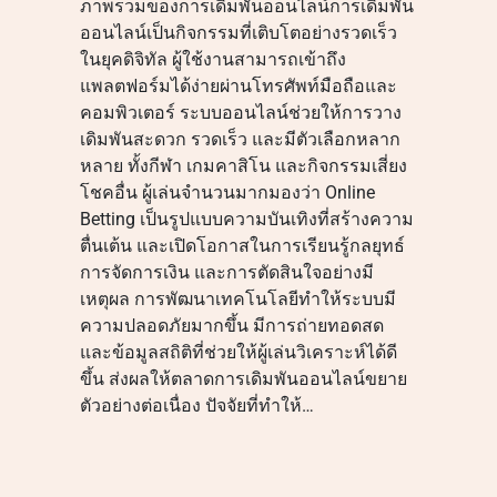
ภาพรวมของการเดิมพันออนไลน์การเดิมพัน
ออนไลน์เป็นกิจกรรมที่เติบโตอย่างรวดเร็ว
ในยุคดิจิทัล ผู้ใช้งานสามารถเข้าถึง
แพลตฟอร์มได้ง่ายผ่านโทรศัพท์มือถือและ
คอมพิวเตอร์ ระบบออนไลน์ช่วยให้การวาง
เดิมพันสะดวก รวดเร็ว และมีตัวเลือกหลาก
หลาย ทั้งกีฬา เกมคาสิโน และกิจกรรมเสี่ยง
โชคอื่น ผู้เล่นจำนวนมากมองว่า Online
Betting เป็นรูปแบบความบันเทิงที่สร้างความ
ตื่นเต้น และเปิดโอกาสในการเรียนรู้กลยุทธ์
การจัดการเงิน และการตัดสินใจอย่างมี
เหตุผล การพัฒนาเทคโนโลยีทำให้ระบบมี
ความปลอดภัยมากขึ้น มีการถ่ายทอดสด
และข้อมูลสถิติที่ช่วยให้ผู้เล่นวิเคราะห์ได้ดี
ขึ้น ส่งผลให้ตลาดการเดิมพันออนไลน์ขยาย
ตัวอย่างต่อเนื่อง ปัจจัยที่ทำให้…