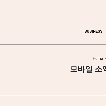
Skip
to
content
BUSINESS
Home
모바일 소