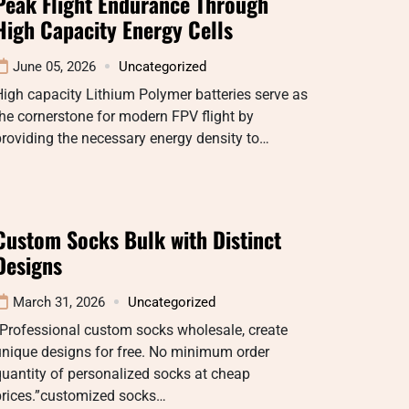
Peak Flight Endurance Through
High Capacity Energy Cells
June 05, 2026
Uncategorized
igh capacity Lithium Polymer batteries serve as
he cornerstone for modern FPV flight by
roviding the necessary energy density to…
Custom Socks Bulk with Distinct
Designs
March 31, 2026
Uncategorized
Professional custom socks wholesale, create
unique designs for free. No minimum order
uantity of personalized socks at cheap
prices.”customized socks…