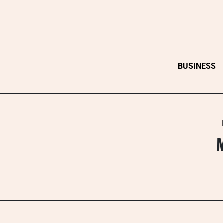
Skip
to
content
BUSINESS