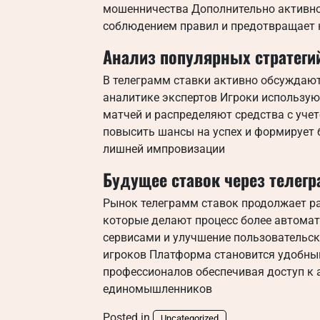
мошенничества Дополнительно активно
соблюдением правил и предотвращает 
Анализ популярных стратеги
В телеграмм ставки активно обсуждают
аналитике экспертов Игроки использую
матчей и распределяют средства с уче
повысить шансы на успех и формирует 
лишней импровизации
Будущее ставок через телег
Рынок телеграмм ставок продолжает р
которые делают процесс более автома
сервисами и улучшение пользовательс
игроков Платформа становится удобным
профессионалов обеспечивая доступ к
единомышленников
Posted in
Uncategorized