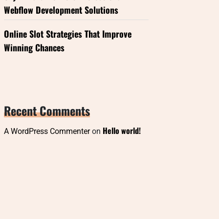
Webflow Development Solutions
Online Slot Strategies That Improve
Winning Chances
Recent Comments
Hello world!
A WordPress Commenter
on