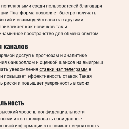
е популярными среди пользователей благодаря
ации Платформа позволяет быстро получать
бытий и взаимодействовать с другими
ривлекает как новичков так и
инамичное пространство для обмена опытом
я каналов
рямой доступ к прогнозам и аналитике
ения банкроллом и оценкой шансов на выигрыш
чать уведомления
ставки чат телеграмм
в
 и повышает эффективность ставок Такая
 риски и повышает уверенность в своих
альность
 высокий уровень конфиденциальности
мными и контролировать свои данные
нсовой информации что снижает вероятность